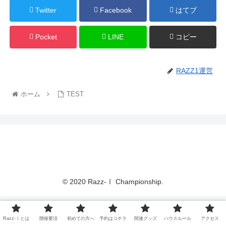
Twitter
Facebook
はてブ
Pocket
LINE
コピー
RAZZ1運営
ホーム
TEST
© 2020 Razz-Ⅰ Championship.
Razz-Ⅰとは
開催要項
初めての方へ
予約はコチラ
関連グッズ
ハウスルール
アクセス