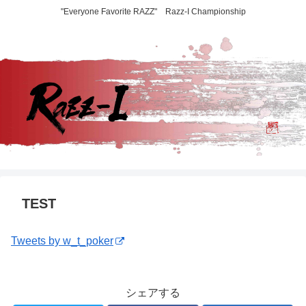
"Everyone Favorite RAZZ" Razz-I Championship
TEST
Tweets by w_t_poker
シェアする